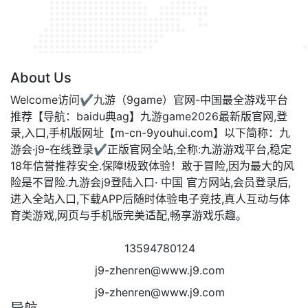
About Us
Welcome访问✔九游（9game）官网-中国最全游戏平台
推荐【导航：baidu典ag】九游game2026最新版官网,登
录,入口,手机版网址【m-cn-9youhui.com】以下简称：九
游会·j9-在线登录✔正版官网全站,全称:九游游戏平台,稳定
18年信誉推荐安全.保障!极致体验！敢于冒险,因为最大的风
险是不冒险.九游会j9登陆入口· 中国 官方网站,会员登录后,
进入全站入口,下载APP后随时体验电子竞技,真人互动与体
育类游戏,网页与手机版完美适配,畅享游戏乐趣。
13594780124
j9-zhenren@www.j9.com
j9-zhenren@www.j9.com