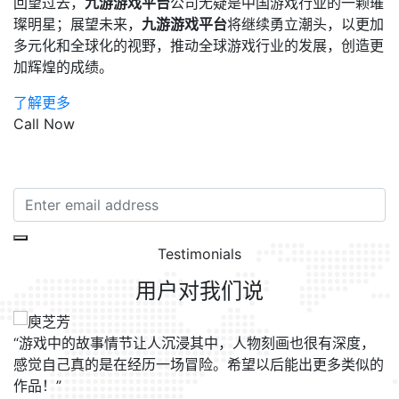
回望过去，
九游游戏平台
公司无疑是中国游戏行业的一颗璀
璨明星；展望未来，
九游游戏平台
将继续勇立潮头，以更加
多元化和全球化的视野，推动全球游戏行业的发展，创造更
加辉煌的成绩。
了解更多
Call Now
+13594780124
Get Newsletter
Testimonials
用户对我们说
果
“游戏中的故事情节让人沉浸其中，人物刻画也很有深度，
感觉自己真的是在经历一场冒险。希望以后能出更多类似的
作品！”
更