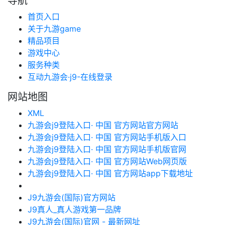
导航
首页入口
关于九游game
精品项目
游戏中心
服务种类
互动九游会·j9-在线登录
网站地图
XML
九游会j9登陆入口· 中国 官方网站官方网站
九游会j9登陆入口· 中国 官方网站手机版入口
九游会j9登陆入口· 中国 官方网站手机版官网
九游会j9登陆入口· 中国 官方网站Web网页版
九游会j9登陆入口· 中国 官方网站app下载地址
J9九游会(国际)官方网站
J9真人_真人游戏第一品牌
J9九游会(国际)官网 - 最新网址