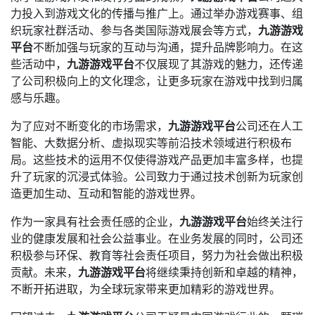
力投入到游戏文化的传播与推广上。通过举办游戏赛事、组
织玩家社群活动、参与各类国际游戏展会等方式，
九游游戏
平台
不断加强与玩家的互动与沟通，提升品牌影响力。在这
些活动中，
九游游戏平台
不仅展现了其游戏的魅力，还传递
了公司积极向上的文化理念，让更多玩家在游戏中找到归属
感与乐趣。
为了应对不断变化的市场需求，
九游游戏平台
公司还在人工
智能、大数据分析、虚拟现实等前沿技术领域进行积极布
局。这些技术的运用不仅使得游戏产品更加丰富多样，也提
升了玩家的沉浸式体验。公司致力于通过技术创新为玩家创
造更加生动、互动和智能的游戏世界。
作为一家具有社会责任感的企业，
九游游戏平台
始终关注行
业的健康发展和社会公益事业。在业务发展的同时，公司还
积极参与环保、教育等社会责任项目，努力为社会做出积极
贡献。未来，
九游游戏平台
将继续秉持创新和卓越的精神，
不断开拓进取，为全球玩家带来更加精彩的游戏世界。